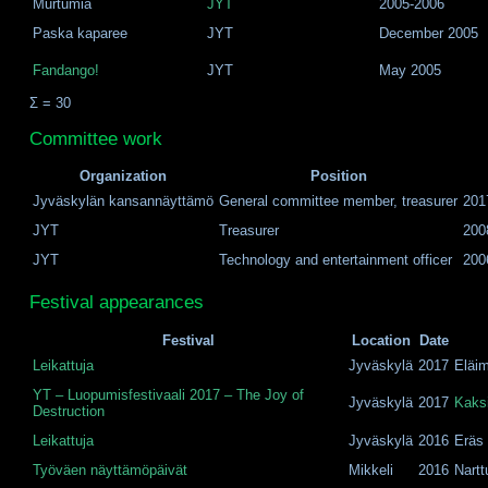
Murtumia
JYT
2005-2006
Paska kaparee
JYT
December 2005
Fandango!
JYT
May 2005
Σ = 30
Committee work
Organization
Position
Jyväskylän kansannäyttämö
General committee member, treasurer
201
JYT
Treasurer
200
JYT
Technology and entertainment officer
200
Festival appearances
Festival
Location
Date
Leikattuja
Jyväskylä
2017
Eläi
YT – Luopumisfestivaali 2017 – The Joy of
Jyväskylä
2017
Kaksi
Destruction
Leikattuja
Jyväskylä
2016
Eräs 
Työväen näyttämöpäivät
Mikkeli
2016
Nartt