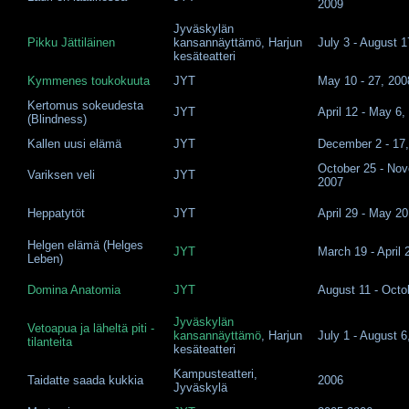
2009
Jyväskylän
Pikku Jättiläinen
kansannäyttämö, Harjun
July 3 - August 1
kesäteatteri
Kymmenes toukokuuta
JYT
May 10 - 27, 200
Kertomus sokeudesta
JYT
April 12 - May 6,
(Blindness)
Kallen uusi elämä
JYT
December 2 - 17
October 25 - No
Variksen veli
JYT
2007
Heppatytöt
JYT
April 29 - May 20
Helgen elämä (Helges
JYT
March 19 - April 
Leben)
Domina Anatomia
JYT
August 11 - Octo
Jyväskylän
Vetoapua ja läheltä piti -
kansannäyttämö
, Harjun
July 1 - August 6
tilanteita
kesäteatteri
Kampusteatteri,
Taidatte saada kukkia
2006
Jyväskylä