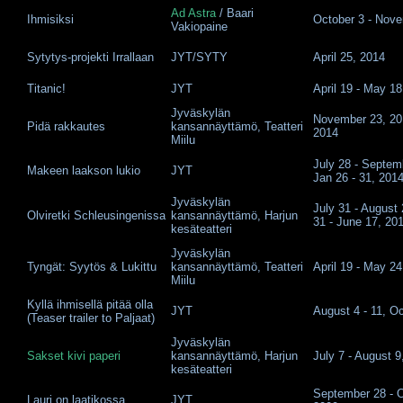
Ad Astra
/ Baari
Ihmisiksi
October 3 - Nove
Vakiopaine
Sytytys-projekti Irrallaan
JYT/SYTY
April 25, 2014
Titanic!
JYT
April 19 - May 18
Jyväskylän
November 23, 201
Pidä rakkautes
kansannäyttämö, Teatteri
2014
Miilu
July 28 - Septem
Makeen laakson lukio
JYT
Jan 26 - 31, 201
Jyväskylän
July 31 - August
Olviretki Schleusingenissa
kansannäyttämö, Harjun
31 - June 17, 20
kesäteatteri
Jyväskylän
Tyngät: Syytös & Lukittu
kansannäyttämö, Teatteri
April 19 - May 24
Miilu
Kyllä ihmisellä pitää olla
JYT
August 4 - 11, O
(Teaser trailer to Paljaat)
Jyväskylän
Sakset kivi paperi
kansannäyttämö, Harjun
July 7 - August 9
kesäteatteri
September 28 - O
Lauri on laatikossa
JYT