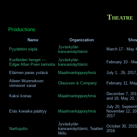
Theatre
Productions
Name
Organization
Sho
Jyväskylän
Pyydettiin siipiä
March 17 - May 
kansannäyttämö
Kuolleiden henget —
Jyväskylän
February 10 - Ma
Edgar Allan Poen tarinoita
kansannäyttämö
Eläimen paras ystävä
Maailmanloppuryhmä
July 1...26, 201
Aileen Wuornoksen
Olaussen & Company
February 11, May
viimeiset sanat
December 7, 201
Kaksi koiraa
Maailmanloppuryhmä
and 18, May 20,
July 20, Septemb
Eräs koeaika päättyy
Maailmanloppuryhmä
November 12, 20
2017
Jyväskylän
October 30, 2015
Narttujuttu
kansannäyttämö, Teatteri
2016
Miilu