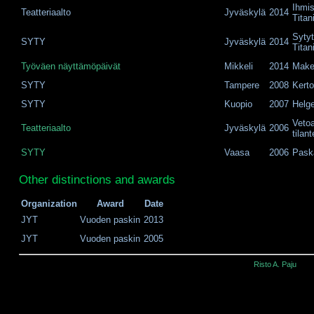
Ihmis
Teatteriaalto
Jyväskylä
2014
Titan
Sytyt
SYTY
Jyväskylä
2014
Titan
Työväen näyttämöpäivät
Mikkeli
2014
Make
SYTY
Tampere
2008
Kert
SYTY
Kuopio
2007
Helg
Vetoa
Teatteriaalto
Jyväskylä
2006
tilant
SYTY
Vaasa
2006
Pask
Other distinctions and awards
Organization
Award
Date
JYT
Vuoden paskin
2013
JYT
Vuoden paskin
2005
Risto A. Paju